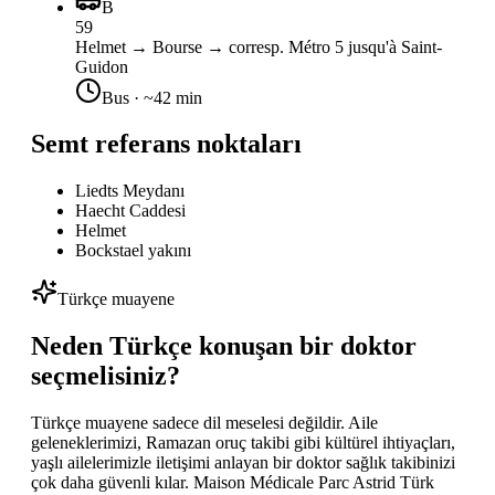
B
59
Helmet → Bourse → corresp. Métro 5 jusqu'à Saint-
Guidon
Bus
· ~
42
min
Semt referans noktaları
Liedts Meydanı
Haecht Caddesi
Helmet
Bockstael yakını
Türkçe muayene
Neden Türkçe konuşan bir doktor
seçmelisiniz?
Türkçe muayene sadece dil meselesi değildir. Aile
geleneklerimizi, Ramazan oruç takibi gibi kültürel ihtiyaçları,
yaşlı ailelerimizle iletişimi anlayan bir doktor sağlık takibinizi
çok daha güvenli kılar. Maison Médicale Parc Astrid Türk