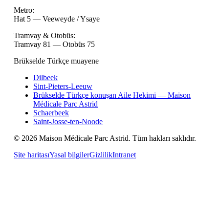
Metro
:
Hat 5 — Veeweyde / Ysaye
Tramvay & Otobüs
:
Tramvay 81 — Otobüs 75
Brükselde Türkçe muayene
Dilbeek
Sint-Pieters-Leeuw
Brükselde Türkçe konuşan Aile Hekimi — Maison
Médicale Parc Astrid
Schaerbeek
Saint-Josse-ten-Noode
©
2026
Maison Médicale Parc Astrid
.
Tüm hakları saklıdır.
Site haritası
Yasal bilgiler
Gizlilik
Intranet