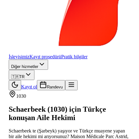
İşleyişimiz
Kayıt prosedürü
Pratik bilgiler
Diğer hizmetler
🇹🇷
TR
Kayıt ol
Randevu
1030
Schaerbeek (1030) için Türkçe
konuşan Aile Hekimi
Schaerbeek te (Şarbeyk) yaşıyor ve Türkçe muayene yapan
bir aile hekimi mi arıyorsunuz? Maison Médicale Parc Astrid,