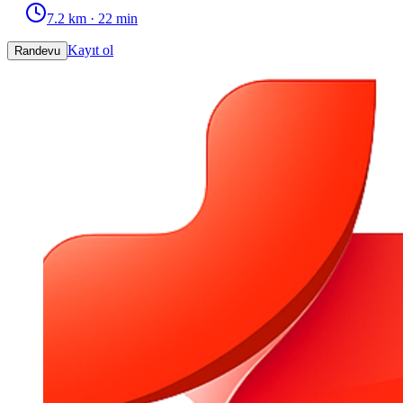
7.2
km ·
22
min
Kayıt ol
Randevu