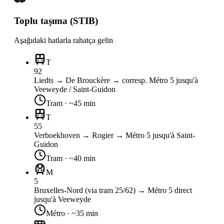
Toplu taşıma (STIB)
Aşağıdaki hatlarla rahatça gelin
T
92
Liedts → De Brouckère → corresp. Métro 5 jusqu'à
Veeweyde / Saint-Guidon
Tram
· ~
45
min
T
55
Verboekhoven → Rogier → Métro 5 jusqu'à Saint-
Guidon
Tram
· ~
40
min
M
5
Bruxelles-Nord (via tram 25/62) → Métro 5 direct
jusqu'à Veeweyde
Métro
· ~
35
min