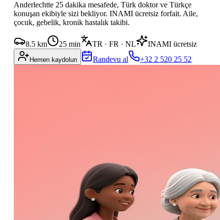
Anderlechtte 25 dakika mesafede, Türk doktor ve Türkçe
konuşan ekibiyle sizi bekliyor. INAMI ücretsiz forfait. Aile,
çocuk, gebelik, kronik hastalık takibi.
8.5
km
25
min
TR · FR · NL
INAMI ücretsiz
Randevu al
+32 2 520 25 52
Hemen kaydolun